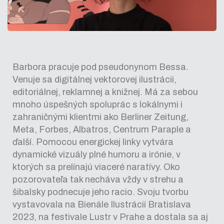
Barbora pracuje pod pseudonynom Bessa.
Venuje sa digitálnej vektorovej ilustrácii,
editoriálnej, reklamnej a knižnej. Má za sebou
mnoho úspešných spoluprác s lokálnymi i
zahraničnými klientmi ako Berliner Zeitung,
Meta, Forbes, Albatros, Centrum Paraple a
ďalší. Pomocou energickej linky vytvára
dynamické vizuály plné humoru a irónie, v
ktorých sa prelínajú viaceré naratívy. Oko
pozorovateľa tak necháva vždy v strehu a
šibalsky podnecuje jeho racio. Svoju tvorbu
vystavovala na Bienále Ilustrácií Bratislava
2023, na festivale Lustr v Prahe a dostala sa aj