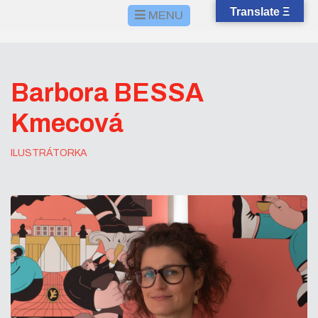
Translate Ξ
MENU
Barbora BESSA
Kmecová
ILUSTRÁTORKA