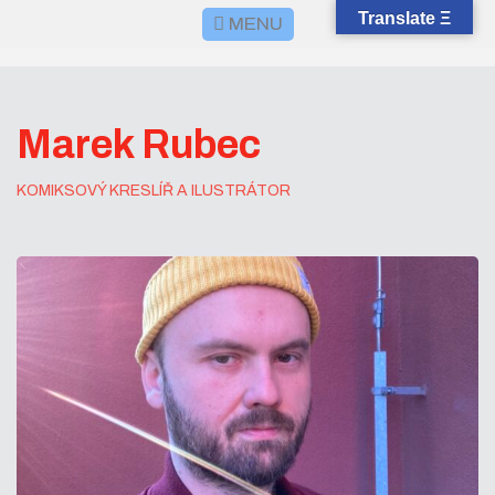
Translate Ξ
MENU
Marek Rubec
KOMIKSOVÝ KRESLÍŘ A ILUSTRÁTOR