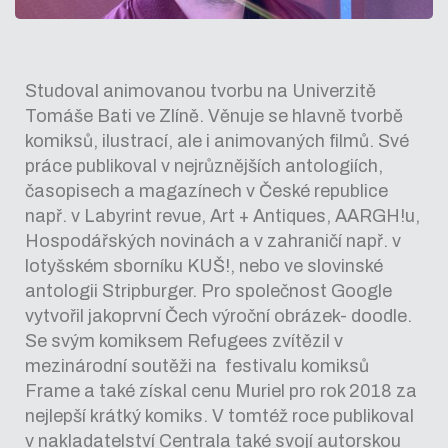
Studoval animovanou tvorbu na Univerzitě
Tomáše Bati ve Zlíně. Věnuje se hlavně tvorbě
komiksů, ilustrací, ale i animovaných filmů. Své
práce publikoval v nejrůznějších antologiích,
časopisech a magazínech v České republice
např. v Labyrint revue, Art + Antiques, AARGH!u,
Hospodářských novinách a v zahraničí např. v
lotyšském sborníku KUŠ!, nebo ve slovinské
antologii Stripburger. Pro společnost Google
vytvořil jako
první Čech výroční obrázek- doodle.
Se svým komiksem Refugees zvítězil v
mezinárodní soutěži na festivalu komiksů
Frame a také získal cenu Muriel pro rok 2018 za
nejlepší krátký komiks. V tomtéž roce publikoval
v nakladatelství Centrala také svojí autorskou