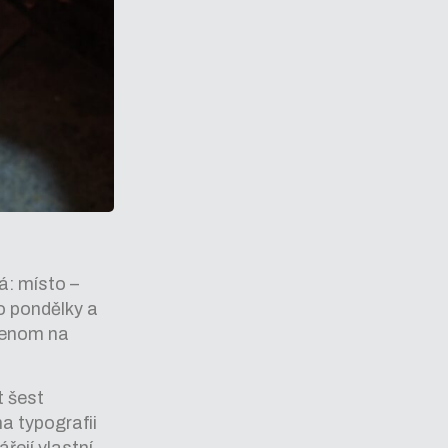
á: místo –
o pondělky a
ejenom na
t šest
a typografii
řejí vlastní