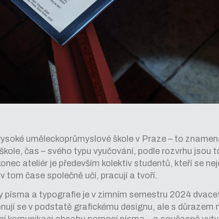
 vysoké uměleckoprůmyslové škole v Praze – to znamen
škole, čas – svého typu vyučování, podle rozvrhu jsou t
konec ateliér je především kolektiv studentů, kteří se n
v tom čase společně učí, pracují a tvoří.
by písma a typografie je v zimním semestru 2024 dvace
nují se v podstatě grafickému designu, ale s důrazem n
lní komunikaci obsahu pomocí písma – a současně vytvá