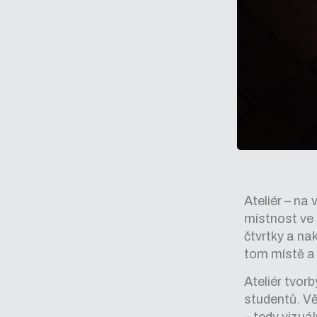
Ateliér – na
místnost ve 
čtvrtky a na
tom místě a 
Ateliér tvor
studentů. Vě
– tedy vizuá