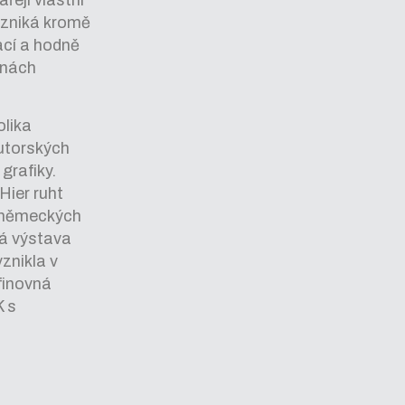
vzniká kromě
ací a hodně
lnách
olika
autorských
grafiky.
Hier ruht
oněmeckých
há výstava
znikla v
afinovná
K s