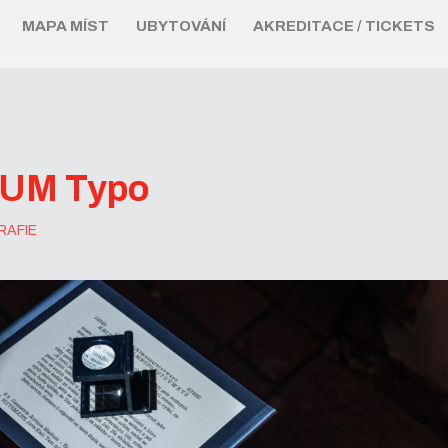
MAPA MÍST
UBYTOVÁNÍ
AKREDITACE / TICKETS
UM Typo
RAFIE