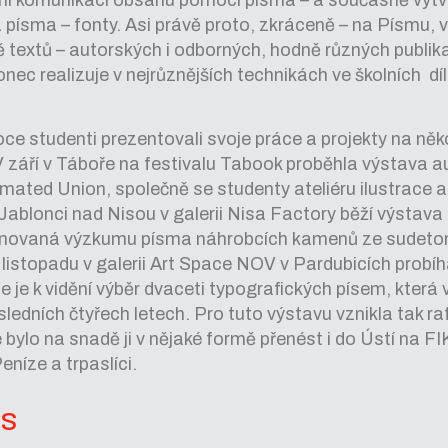
 písma – fonty. Asi právě proto, zkráceně – na Písmu, 
ě textů – autorských i odborných, hodně různých publik
onec realizuje v nejrůznějších technikách ve školních dí
oce studenti prezentovali svoje práce a projekty na něk
 září v Táboře na festivalu Tabook proběhla výstava 
ated Union, společně se studenty ateliéru ilustrace a 
ablonci nad Nisou v galerii Nisa Factory běží výstava 
ěnovaná výzkumu písma náhrobcích kamenů ze sudet
v listopadu v galerii Art Space NOV v Pardubicích probí
e je k vidění výběr dvaceti typografických písem, která v
osledních čtyřech letech. Pro tuto výstavu vznikla tak r
 bylo na snadě ji v nějaké formě přenést i do Ústí na FI
eníze a trpaslíci.
ns