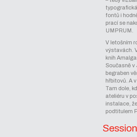
typografická
fontů i hodn
prací se nak
UMPRUM.
V letošním r
výstavách. V
knih Amalgam
Současně v J
begraben v
hřbitovů. A 
Tam dole, kd
ateliéru v p
instalace, že
podtitulem P
Sessio